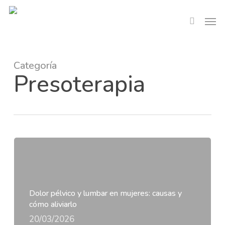
Skip
Men
to
search
main
content
Categoría
Presoterapia
Dolor pélvico y lumbar en mujeres: causas y
cómo aliviarlo
20/03/2026