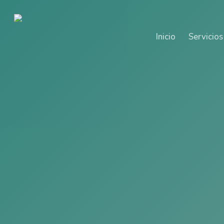
Skip
to
main
Inicio
Servicios
content