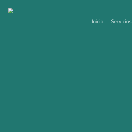
Skip
to
main
Inicio
Servicios
content