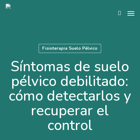
Skip
Men
to
search
main
content
Fisioterapia Suelo Pélvico
Síntomas de suelo
pélvico debilitado:
cómo detectarlos y
recuperar el
control